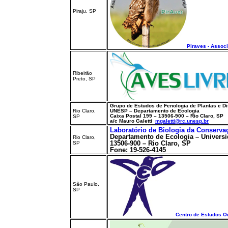
Piraju, SP
Piraves - Assoc
Ribeirão
Preto, SP
Grupo de Estudos de Fenologia de Plantas e 
Rio Claro,
UNESP – Departamento de Ecologia
Caixa Postal 199 – 13506-900 – Rio Claro, SP
SP
a/c Mauro Galetti
mgaletti@rc.unesp.br
Laboratório de Biologia da Conserva
Departamento de Ecologia – Universi
Rio Claro,
13506-900 – Rio Claro, SP
SP
Fone: 19-526-4145
São Paulo,
SP
Centro de Estudos Or