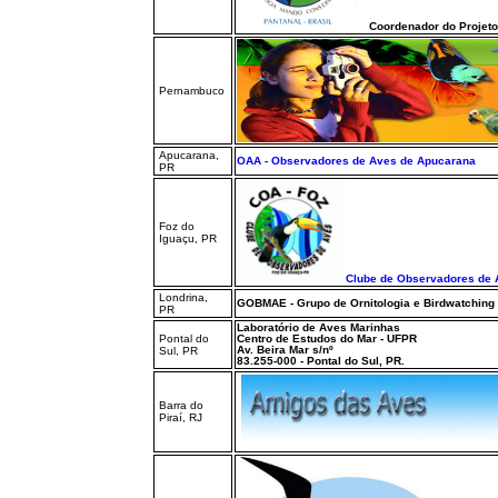
Coordenador do Projeto 
Pernambuco
Apucarana,
OAA - Observadores de Aves de Apucarana
PR
Foz do
Iguaçu, PR
Clube de Observadores de 
Londrina,
GOBMAE - Grupo de Ornitologia e Birdwatching
PR
Laboratório de Aves Marinhas
Pontal do
Centro de Estudos do Mar - UFPR
Av. Beira Mar s/nº
Sul, PR
83.255-000 - Pontal do Sul, PR.
Barra do
Piraí, RJ