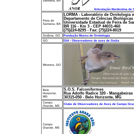
Santana, BA
Articulação Nordestina de 
LORMA - Laboratório de Ornitologia 
Departamento de Ciências Biológicas
Feira de
Universidade Estadual de Feira de Sa
Santana, BA
BR 116 - Km 3 - CEP 44031-460
(75)224-8295 - Fax: (75)224-8019
Goiânia, GO
Fundação Museu de Ornitologia
GO
OIA - Observadores de aves de Goiás
Mineiros, GO
S.O.S. Falconiformes
Belo
Rua Adolfo Radice 320 - Mangabeiras
Horizonte,
MG
30315-050 - Belo Horizonte, MG
Campo
Clube de Observadores de Aves de Campo Gra
Grande, MS
Campo
Grande, MS