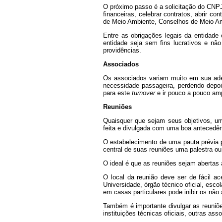
O próximo passo é a solicitação do CNPJ 
financeiras, celebrar contratos, abrir co
de Meio Ambiente, Conselhos de Meio Am
Entre as obrigações legais da entidad
entidade seja sem fins lucrativos e nã
providências.
Associados
Os associados variam muito em sua ader
necessidade passageira, perdendo depo
para este
turnover
e ir pouco a pouco amp
Reuniões
Quaisquer que sejam seus objetivos, um
feita e divulgada com uma boa antecedê
O estabelecimento de uma pauta prévia
central de suas reuniões uma palestra ou 
O ideal é que as reuniões sejam abertas
O local da reunião deve ser de fácil a
Universidade, órgão técnico oficial, esco
em casas particulares pode inibir os nã
Também é importante divulgar as reuniõe
instituições técnicas oficiais, outras as