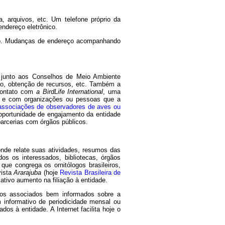
, arquivos, etc. Um telefone próprio da
ndereço eletrônico.
dado. Mudanças de endereço acompanhando
 junto aos Conselhos de Meio Ambiente
ão, obtenção de recursos, etc. Também a
 contato com
a BirdLife International
, uma
a, e com organizações ou pessoas que a
associações de observadores de aves ou
 oportunidade de engajamento da entidade
parcerias com órgãos públicos.
nde relate suas atividades, resumos das
dos os interessados, bibliotecas, órgãos
 que congrega os ornitólogos brasileiros,
vista
Ararajuba
(hoje
Revista Brasileira de
ativo aumento na filiação à entidade.
r os associados bem informados sobre a
 informativo de periodicidade mensal ou
s à entidade. A Internet facilita hoje o