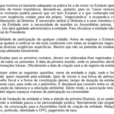
que mostrou-se bastante adequada na prática foi a de incluir no Estatuto a
ões de menor importância, deixando-as, portanto, para os "casos omissos
eiro momento poderá parecer que um bom Estatuto é o que contempla tod
com exigências criadas para ela própria, "engessando-a" e ocupando-a c
iberações da Diretoria. É necessário atribuir à Diretoria e a seus membros e
 da Entidade sem a necessidade de reuniões ou Assembléias prévias
. Isto dará agilidade administrativa à entidade. Para oficializar a entidade nã
ial do Presidente.
bilidade de participação de qualquer cidadão. Antes de registrar o Esta
 ajudará a verificar se ele está condizente com todas as exigências legais
há diversas exigências especificas. Mesmo que não se pretenda de imediato
seja pleiteada futuramente.
lizadas para os primeiros contatos, devem ser elaboradas Atas registradas
 de todos os presentes. A data da primeira reunião, onde os presentes deci
morações futuras. Oficialmente a data de criação será a de registro da entida
spor sobre as seguintes questões: nome da entidade e sigla; sede e foro
e; quem responde pela entidade; tipos de sócios e sua forma de admissão
onselho fiscal e a forma de constituição destes; tempo de duração da entid
neste caso, para onde vai o patrimônio.
É desejável que constem entre os ob
eservação da natureza e a educação ambiental. Deste modo, a associação te
 abre alguns espaços maiores de participação na comunidade.
de fundação da entidade e feita a eleição da primeira Diretoria, já se poderá
ando a entidade passa a ter personalidade jurídica. Normalmente são exigido
de, da convocação para a Assembléia Geral de criação da entidade,
Relaçã
ço, profissão, identidade e CPF),
pagamento de taxa.