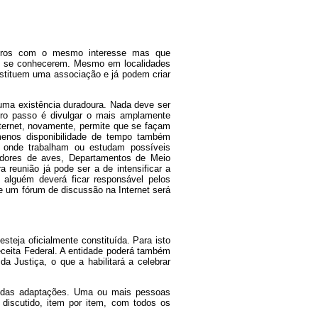
utros com o mesmo interesse mas que
as se conhecerem. Mesmo em localidades
nstituem uma associação e já podem criar
 uma existência duradoura. Nada deve ser
eiro passo é divulgar o mais amplamente
nternet, novamente, permite que se façam
menos disponibilidade de tempo também
s, onde trabalham ou estudam possíveis
adores de aves, Departamentos de Meio
reunião já pode ser a de intensificar a
e alguém deverá ficar responsável pelos
e um fórum de discussão na Internet será
steja oficialmente constituída. Para isto
eceita Federal. A entidade poderá também
a Justiça, o que a habilitará a celebrar
evidas adaptações. Uma ou mais pessoas
 discutido, item por item, com todos os