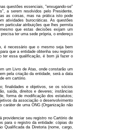
penas questões essenciais, "enxugando-se"
", a serem resolvidos pelo Presidente,
as as coisas, mas na prática isto pode
om atividades burocráticas. As questões
m particular atribuições que lhes permita
, mesmo que estas decisões exijam um
o precisa ter uma sede própria, o endereço
tuto, é necessário que o mesmo seja bem
 para que a entidade obtenha seu registro
 ter essa qualificação, é bom já fazer o
 em um Livro de Atas, onde constarão um
dem pela criação da entidade, será a data
de em cartório.
; finalidades e objetivos, se os sócios
, saída, direitos e deveres; instâncias
ade, forma de modificação dos estatutos;
jetivos da associação o desenvolvimento
rá o caráter de uma ONG (Organização não
 providenciar seu registro no Cartório de
s para o registro da entidade: cópias do
o Qualificada da Diretoria (nome, cargo,