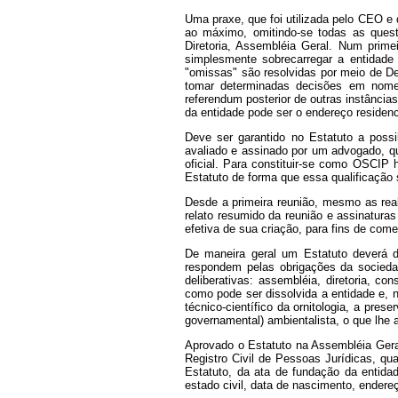
Uma praxe, que foi utilizada pelo CEO e 
ao máximo, omitindo-se todas as quest
Diretoria, Assembléia Geral. Num prim
simplesmente sobrecarregar a entidade 
"omissas" são resolvidas por meio de Del
tomar determinadas decisões em nome
referendum posterior de outras instâncias
da entidade pode ser o endereço residenc
Deve ser garantido no Estatuto a possi
avaliado e assinado por um advogado, que
oficial. Para constituir-se como OSCIP 
Estatuto de forma que essa qualificação 
Desde a primeira reunião, mesmo as rea
relato resumido da reunião e assinaturas
efetiva de sua criação, para fins de come
De maneira geral um Estatuto deverá di
respondem pelas obrigações da sociedad
deliberativas: assembléia, diretoria, c
como pode ser dissolvida a entidade e, 
técnico-científico da ornitologia, a pr
governamental) ambientalista, o que lhe
Aprovado o Estatuto na Assembléia Geral 
Registro Civil de Pessoas Jurídicas, qu
Estatuto, da ata de fundação da entida
estado civil, data de nascimento, endere