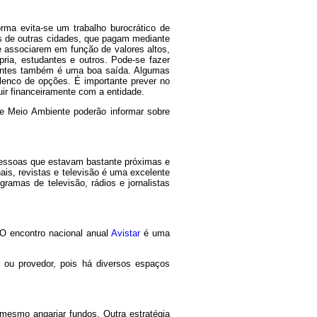
rma evita-se um trabalho burocrático de
s de outras cidades, que pagam mediante
 associarem em função de valores altos,
ria, estudantes e outros. Pode-se fazer
dantes também é uma boa saída. Algumas
elenco de opções. É importante prever no
uir financeiramente com a entidade.
de Meio Ambiente poderão informar sobre
pessoas que estavam bastante próximas e
ais, revistas e televisão é uma excelente
ramas de televisão, rádios e jornalistas
 O encontro nacional anual
Avistar
é uma
 ou provedor, pois há diversos espaços
mesmo angariar fundos. Outra estratégia