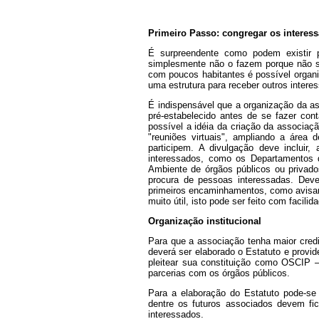
Primeiro Passo: congregar os interes
É surpreendente como podem existir
simplesmente não o fazem porque não s
com poucos habitantes é possível organi
uma estrutura para receber outros intere
É indispensável que a organização da as
pré-estabelecido antes de se fazer con
possível a idéia da criação da associaç
"reuniões virtuais", ampliando a áre
participem. A divulgação deve incluir
interessados, como os Departamentos 
Ambiente de órgãos públicos ou privado
procura de pessoas interessadas. Deve-
primeiros encaminhamentos, como avisar 
muito útil, isto pode ser feito com facili
Organização institucional
Para que a associação tenha maior credib
deverá ser elaborado o Estatuto e provi
pleitear sua constituição como OSCIP – 
parcerias com os órgãos públicos.
Para a elaboração do Estatuto pode-se
dentre os futuros associados devem fic
interessados.