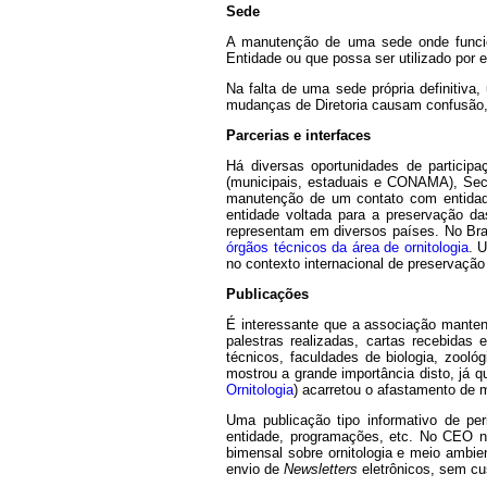
Sede
A manutenção de uma sede onde funcione
Entidade ou que possa ser utilizado por
Na falta de uma sede própria definitiv
mudanças de Diretoria causam confusão, 
Parcerias e interfaces
Há diversas oportunidades de partici
(municipais, estaduais e CONAMA), Secr
manutenção de um contato com entidade
entidade voltada para a preservação d
representam em diversos países. No Bra
órgãos técnicos da área de ornitologia
. 
no contexto internacional de preservação
Publicações
É interessante que a associação manten
palestras realizadas, cartas recebidas 
técnicos, faculdades de biologia, zoológ
mostrou a grande importância disto, já q
Ornitologia
) acarretou o afastamento de m
Uma publicação tipo informativo de pe
entidade, programações, etc. No CEO no
bimensal sobre ornitologia e meio ambie
envio de
Newsletters
eletrônicos, sem cus