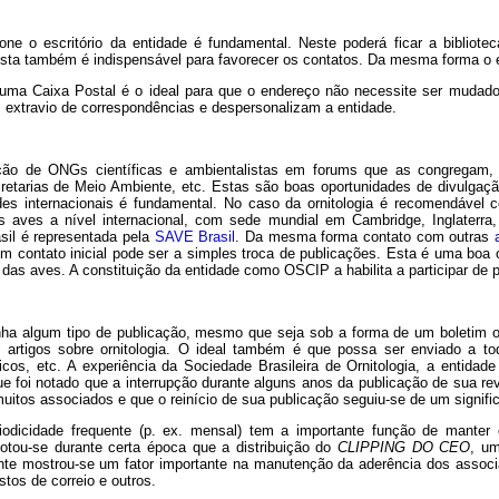
 o escritório da entidade é fundamental. Neste poderá ficar a biblioteca
 esta também é indispensável para favorecer os contatos. Da mesma forma o e
a, uma Caixa Postal é o ideal para que o endereço não necessite ser mu
extravio de correspondências e despersonalizam a entidade.
pação de ONGs científicas e ambientalistas em forums que as congregam,
etarias de Meio Ambiente, etc. Estas são boas oportunidades de divulgaç
s internacionais é fundamental. No caso da ornitologia é recomendável
as aves a nível internacional, com sede mundial em Cambridge, Inglaterr
sil é representada pela
SAVE Brasil
. Da mesma forma contato com outras
Um contato inicial pode ser a simples troca de publicações. Esta é uma boa
 das aves. A constituição da entidade como OSCIP a habilita a participar de 
ha algum tipo de publicação, mesmo que seja sob a forma de um boletim o
e artigos sobre ornitologia. O ideal também é que possa ser enviado a to
icos, etc. A experiência da Sociedade Brasileira de Ornitologia, a entidade
ue foi notado que a interrupção durante alguns anos da publicação de sua re
uitos associados e que o reinício de sua publicação seguiu-se de um signific
riodicidade frequente (p. ex. mensal) tem a importante função de mante
tou-se durante certa época que a distribuição do
CLIPPING DO CEO
, um
nte mostrou-se um fator importante na manutenção da aderência dos associado
tos de correio e outros.