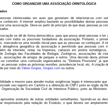
COMO ORGANIZAR UMA ASSOCIAÇÃO ORNITOLÓGICA
sados
 pessoas interessadas em aves que gostariam de relacionar-se com o
e conhecem. A internet ampliou bastante as possibilidades destas pesso
zar uma associação. Deve-se partir do princípio de que duas pessoas já co
ssados.
sociação se dê de forma democrática, para que possa atrair pessoas e ter
tato com todos os possíveis fundadores da associação. Portanto, o prim
ão, marcando-se uma reunião inicial para que as pessoas se conheçam. A i
a de abragência geográfica da associação e permitindo que pessoas com 
, além da internete, notas na Imprensa, cartazes em pontos estratégico
de Zoologia das Faculdades de Biologia, Zoológicos, associações de cri
s, associações de amigos de parques e outros. Uma decisão desta primeira 
se constituir uma comissão organizadora ou "Diretoria Provisória" já qu
as pessoas sobre as próximas reuniões, providenciar local, etc. A criação d
dade por meio do
Yahoo Grupos
,
Grupos.com
ou outros.
ilidade e mesmo para atender muitas exigências legais é interessante que e
denciado seu registro em Cartório e a obtenção do CNPJ junto ao órgão da R
Organização da Sociedade Civil de Interesse Público, junto ao Ministério d
 aproveitar estatutos de outras entidades semelhantes, fazendo-se as d
ar responsáveis pela redação do Estatuto, o qual deverá ser amplamente