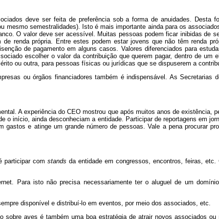
ociados deve ser feita de preferência sob a forma de anuidades. Desta fo
ou mesmo semestralidades). Isto é mais importante ainda para os associado
co. O valor deve ser acessível. Muitas pessoas podem ficar inibidas de se
de renda própria. Entre estes podem estar jovens que não têm renda próp
o isenção de pagamento em alguns casos. Valores diferenciados para estu
associado escolher o valor da contribuição que querem pagar, dentro de um 
rito ou outra, para pessoas físicas ou jurídicas que se dispuserem a contrib
empresas ou órgãos financiadores também é indispensável. As Secretarias 
mental. A experiência do CEO mostrou que após muitos anos de existência, 
e o início, ainda desconheciam a entidade. Participar de reportagens em jorn
m gastos e atinge um grande número de pessoas. Vale a pena procurar prog
é participar com
stands
da entidade em congressos, encontros, feiras, etc.
rnet. Para isto não precisa necessariamente ter o aluguel de um domínio
sempre disponível e distribuí-lo em eventos, por meio dos associados, etc.
do sobre aves é também uma boa estratégia de atrair novos associados ou 