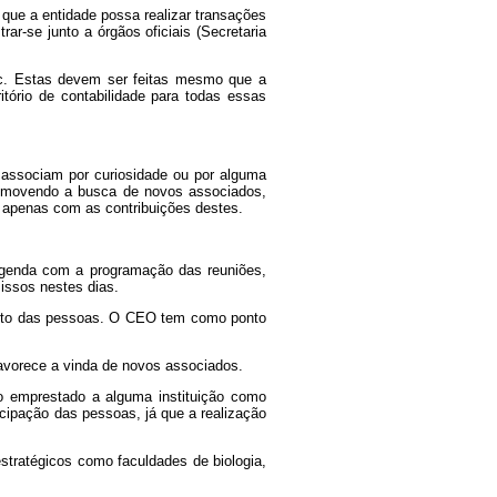
 que a entidade possa realizar transações
rar-se junto a órgãos oficiais (Secretaria
tc. Estas devem ser feitas mesmo que a
tório de contabilidade para todas essas
 associam por curiosidade ou por alguma
romovendo a busca de novos associados,
 apenas com as contribuições destes.
 agenda com a programação das reuniões,
issos nestes dias.
ento das pessoas. O CEO tem como ponto
favorece a vinda de novos associados.
ço emprestado a alguma instituição como
ticipação das pessoas, já que a realização
stratégicos como faculdades de biologia,