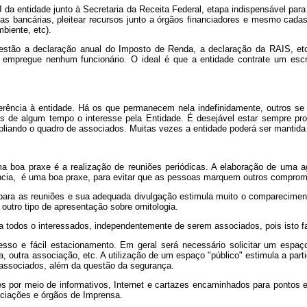
da entidade junto à Secretaria da Receita Federal, etapa indispensável para
ntas bancárias, pleitear recursos junto a órgãos financiadores e mesmo cadast
biente, etc).
e estão a declaração anual do Imposto de Renda, a declaração da RAIS, e
o empregue nenhum funcionário. O ideal é que a entidade contrate um escri
ência à entidade. Há os que permanecem nela indefinidamente, outros se
is de algum tempo o interesse pela Entidade. É desejável estar sempre p
liando o quadro de associados. Muitas vezes a entidade poderá ser mantida
a boa praxe é a realização de reuniões periódicas. A elaboração de uma
ncia, é uma boa praxe, para evitar que as pessoas marquem outros comprom
 para as reuniões e sua adequada divulgação estimula muito o comparecim
outro tipo de apresentação sobre ornitologia.
 a todos o interessados, independentemente de serem associados, pois isto 
cesso e fácil estacionamento. Em geral será necessário solicitar um espa
la, outra associação, etc. A utilização de um espaço "público" estimula a par
o associados, além da questão da segurança.
s por meio de informativos, Internet e cartazes encaminhados para pontos e
sociações e órgãos de Imprensa.