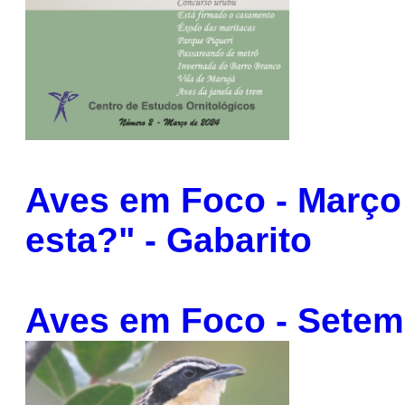
Aves em Foco - Março 
esta?" - Gabarito
Aves em Foco - Setem