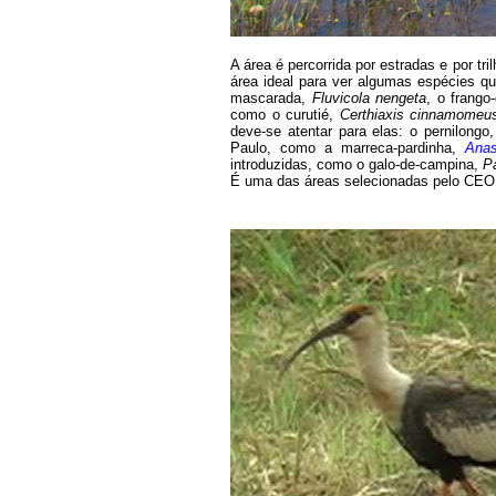
A área é percorrida por estradas e por t
área ideal para ver algumas espécies q
mascarada,
Fluvicola nengeta
, o frang
como o curutié,
Certhiaxis cinnamomeu
deve-se atentar para elas: o
pernilongo
Paulo, como a marreca-pardinha,
Anas
introduzidas, como o galo-de-campina,
P
É uma das áreas selecionadas pelo CEO 