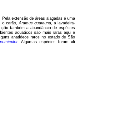
es. Pela extensão de áreas alagadas é uma
, o carão,
Aramus guarauna
, a lavadeira-
nção também a abundância de espécies
bientes aquáticos são mais raras aqui e
alguns anatideos raros no estado de São
ersicolor
. Algumas espécies foram ali