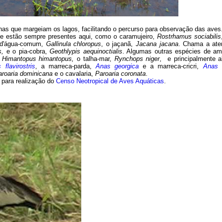
rilhas que margeiam os lagos, facilitando o percurso para observação das av
ue estão sempre presentes aqui, como o caramujeiro,
Rostrhamus sociabilis
o-d'água-comum,
Gallinula chloropus
, o jaçanã,
Jacana jacana
. Chama a ate
s
,
e o pia-cobra,
Geothlypis aequinoctialis
. Algumas outras espécies de am
,
Himantopus himantopus,
o talha-mar,
Rynchops niger
, e principalmente 
 flavirostris
, a marreca-parda,
Anas georgica
e a marreca-cricri,
Anas v
aroaria dominicana
e o cavalaria,
Paroaria coronata
.
para realização do
Censo Neotropical de Aves Aquáticas
.