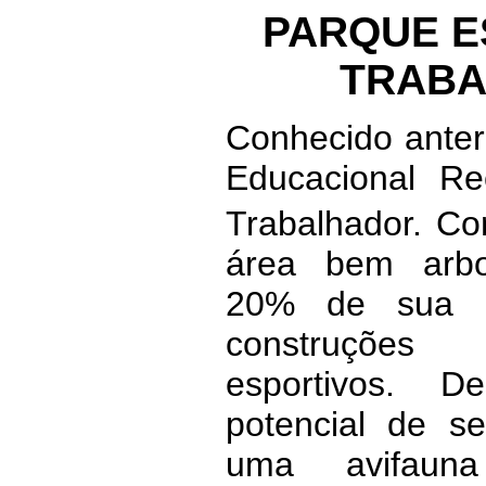
PARQUE E
TRAB
Conhecido ante
Educacional Re
Trabalhador. C
área bem arbo
20% de sua á
construções
esportivos. 
potencial de s
uma avifauna 