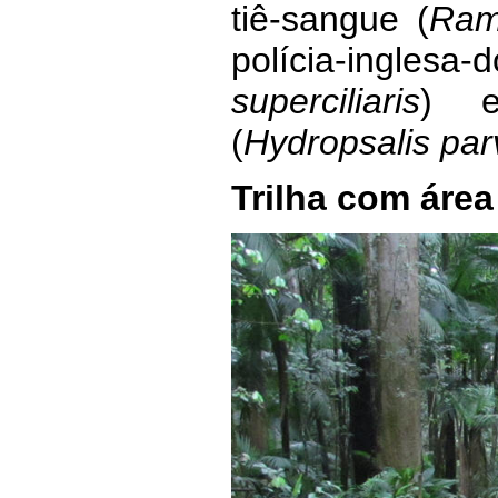
tiê-sangue (
Ram
polícia-ingle
superciliaris
) e
(
Hydropsalis par
Trilha com áre