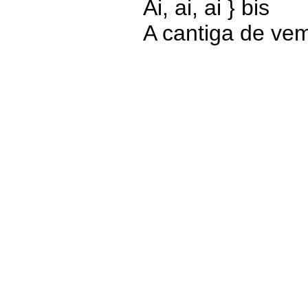
Ai, ai, ai } bis
A cantiga de ve