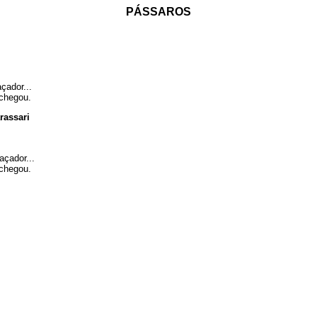
PÁSSAROS
çador...
 chegou.
rassari
açador...
 chegou.