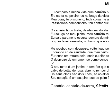
M
Eu comparo a minha vida dum 
canário
 n
Ele canta no poleiro, eu no braço da viola;
Passarinho 
companheiro, teu cantar que 
II

O 
canário
 ficou triste, desde quando ela 
Eu soluço no meu pinho, meu 
canário
 t
Eu saio para noite escura, sempre dormind
Só p´ra fazer serenata, no bairro que ela m
III

Me recebeu com desprezo, voltei logo se
Chorando só de saudade, que meu peito n
Eu tenho um retrato dela, onde eu olho to
O desprezo de um amor, só compreende 
IV

O seu rosto é um jardim, e tem flor que n
Lábio de botão de rosa, abre no romper da
Os seus olhos são dois lírios, só orvalh
Seu coração é um suspiro, que do peito f
Canário: canário-da-terra, 
Sicalis