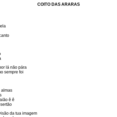
COITO DAS ARARAS
 ela
canto
o
a
or lá não pára
mo sempre foi
s almas
s
aião ê ê
 sertão
 visão da tua imagem