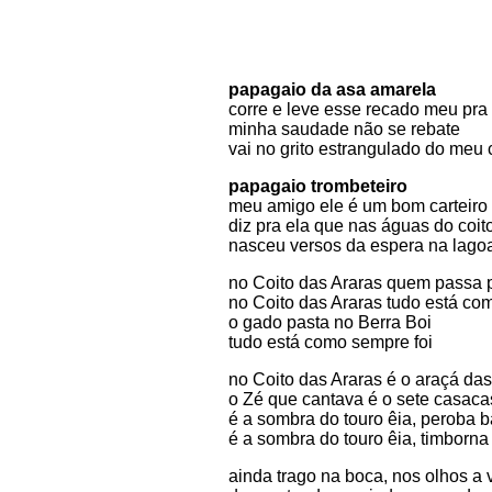
papagaio da asa amarela
corre e leve esse recado meu pra
minha saudade não se rebate
vai no grito estrangulado do meu 
papagaio trombeteiro
meu amigo ele é um bom carteiro
diz pra ela que nas águas do coit
nasceu versos da espera na lago
no Coito das Araras quem passa p
no Coito das Araras tudo está co
o gado pasta no Berra Boi
tudo está como sempre foi
no Coito das Araras é o araçá da
o Zé que cantava é o sete casaca
é a sombra do touro êia, peroba b
é a sombra do touro êia, timborna
ainda trago na boca, nos olhos a