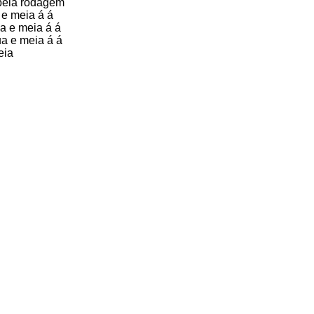
 pela rodagem
 e meia á á
ua e meia á á
a e meia á á
eia