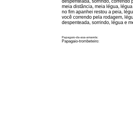
despenteada, sorrindo, correndo
meia distância, meia légua, légua
no fim apanhei restou a peia, lég
você correndo pela rodagem, légu
despenteada, sorrindo, légua e m
Papagaio-da-asa-amarela:
Papagaio-trombeteiro: