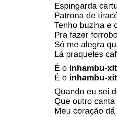
Espingarda cartu
Patrona de tirac
Tenho buzina e 
Pra fazer forrob
Só me alegra qu
Lá praqueles ca
É o
inhambu-xi
É o
inhambu-xi
Quando eu sei d
Que outro canta
Meu coração dá