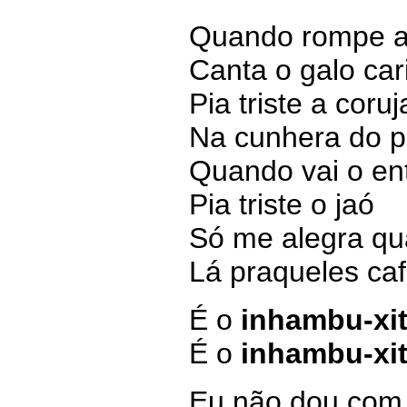
Quando rompe a
Canta o galo car
Pia triste a coruj
Na cunhera do p
Quando vai o en
Pia triste o jaó
Só me alegra qu
Lá praqueles ca
É o
inhambu-xi
É o
inhambu-xi
Eu não dou com a