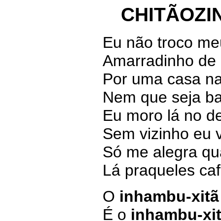
CHITÃOZI
Eu não troco me
Amarradinho de 
Por uma casa na
Nem que seja ba
Eu moro lá no de
Sem vizinho eu v
Só me alegra qu
Lá praqueles ca
O
inhambu-xitã
É o
inhambu-xi