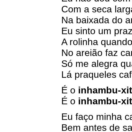
Com a seca larg
Na baixada do a
Eu sinto um pra
A rolinha quand
No areião faz ca
Só me alegra qu
Lá praqueles ca
É o
inhambu-xi
É o
inhambu-xi
Eu faço minha c
Bem antes de sai