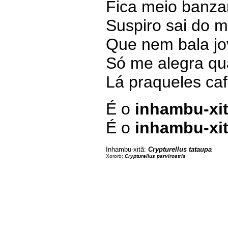
Fica meio banza
Suspiro sai do m
Que nem bala jo
Só me alegra qu
Lá praqueles ca
É o
inhambu-xi
É o
inhambu-xi
Inhambu-xitã: 
Crypturellus tataupa
Xororó: 
Crypturellus parvirostris