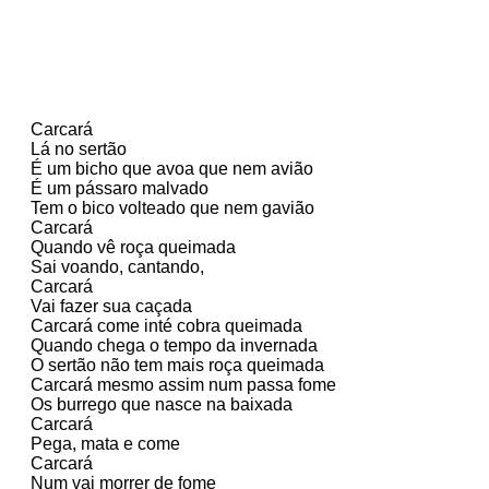
Carcará

Lá no sertão

É um bicho que avoa que nem avião

É um pássaro malvado

Tem o bico volteado que nem gavião

Carcará

Quando vê roça queimada

Sai voando, cantando,

Carcará

Vai fazer sua caçada

Carcará come inté cobra queimada

Quando chega o tempo da invernada

O sertão não tem mais roça queimada

Carcará mesmo assim num passa fome

Os burrego que nasce na baixada

Carcará

Pega, mata e come

Carcará

Num vai morrer de fome
