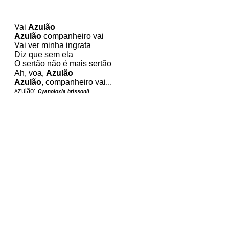
Vai 
Azulão
Azulão
 companheiro vai
Vai ver minha ingrata
Diz que sem ela 
O sertão não é mais sertão
Ah, voa, 
Azulão
Azulão
zulão:
A
Cyanoloxia brissonii