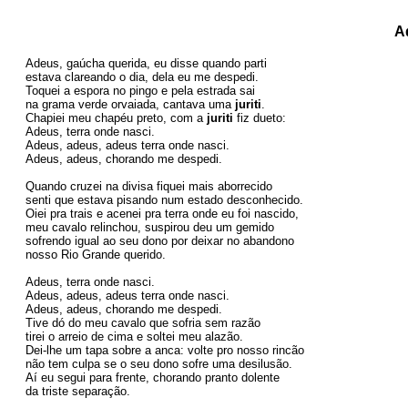
A
Adeus, gaúcha querida, eu disse quando parti
estava clareando o dia, dela eu me despedi. 
Toquei a espora no pingo e pela estrada sai
na
 grama verde orvaiada, cantava uma 
juriti
. 
Chapiei meu chapéu preto, com a 
juriti
 fiz dueto:
Adeus, terra onde nasci.
Adeus, adeus, adeus terra onde nasci.
Adeus, adeus, chorando me despedi.
Quando cruzei na divisa fiquei mais aborrecido 
senti que estava pisando num estado desconhecido. 
Oiei pra trais e acenei pra terra onde eu foi nascido,
meu cavalo relinchou, suspirou deu um gemido
sofrendo igual ao seu dono por deixar no abandono 
nosso Rio Grande querido.
Adeus, terra onde nasci.
Adeus, adeus, adeus terra onde nasci.
Adeus, adeus, chorando me despedi.
Tive dó do meu cavalo que sofria sem razão
tirei o arreio de cima e soltei meu alazão. 
Dei-lhe um tapa sobre a anca: volte pro nosso rincão
não tem culpa se o seu dono sofre uma desilusão. 
Aí eu segui para frente, chorando pranto dolente 
da triste separação.