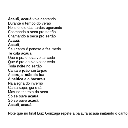
Acauã
, 
acauã
 vive cantando 
Durante o tempo do verão 
No silêncio das tardes agoirando 
Chamando a seca pro sertão 
Chamando a seca pro sertão 
Acauã
, 
Acauã
, 
Seu canto é penoso e faz medo 
Te cala 
acauã
, 
Que é pra chuva voltar cedo 
Que é pra chuva voltar cedo.
Toda noite no sertão 
Canta o 
j
oão corta-pau
A 
coruja
, 
mãe da lua
A 
peitica
 e o 
bacurau.
Na alegria do inverno 
Canta sapo, gia e rã 
Mas na tristeza da seca 
Só se ouve 
acauã
Só se ouve 
acauã.
Acauã
, 
a
cauã
... 
Note que no final Luiz Gonzaga repete a palavra acauã imitando o canto