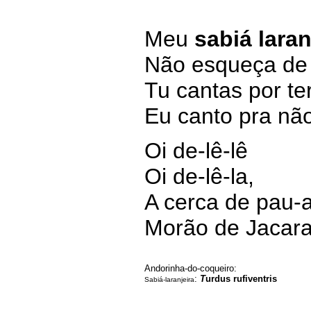
Meu
sabiá laran
Não esqueça de 
Tu cantas por t
Eu canto pra não
Oi de-lê-lê
Oi de-lê-la,
A cerca de pau-
Morão de Jacara
Andorinha-do-coqueiro: 
: 
T
urdus rufiventris
Sabiá-laranjeira