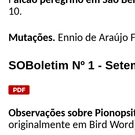
F
alcão peregrino em São B
10.
Mutações.
Ennio de Araújo F
SOBoletim Nº 1 - Sete
Observações sobre Pionopsi
originalmente em Bird Word].